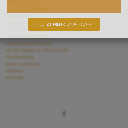
Wertvolle Auszeit!
Sonnenhof Bad Elster
Unser Haus
1-Bett-Studio
>> JETZT MEHR ERFAHREN <<
2-Bett-Apartment
3 und 4-Bett-Apartment
Unsere erlesene Auszeit
mit den Alpakas ins Wochenende
Pilzwanderung
unsere Hutzenzeit
Wellness
Kosmetik